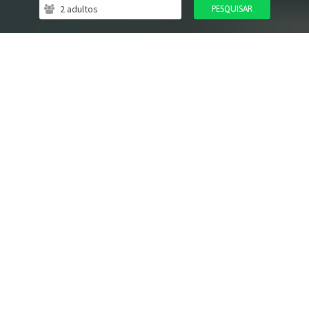
PESQUISAR
Excelente Ubicación
Wifi Gratis
Desayuno
Estacionamiento